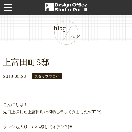
blog
ブログ
上富田町S邸
2019.05.22
スタッフブログ
こんにちは！
先日上棟した上富田町のS邸に行ってきました٩(ˊᗜˋ*)
サッシも入り、いい感じです(*´▽`*)❀