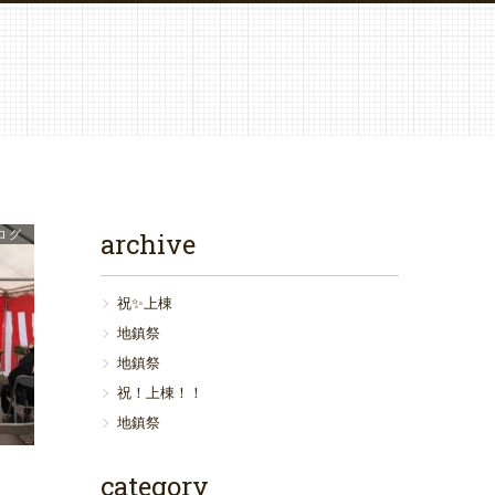
ログ
archive
祝✨上棟
地鎮祭
地鎮祭
祝！上棟！！
地鎮祭
category