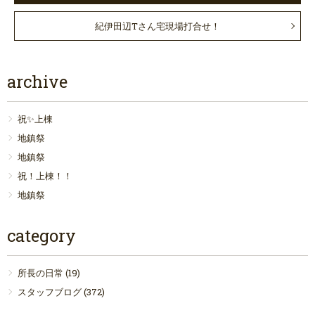
紀伊田辺Tさん宅現場打合せ！
archive
祝✨上棟
地鎮祭
地鎮祭
祝！上棟！！
地鎮祭
category
所長の日常
(19)
スタッフブログ
(372)