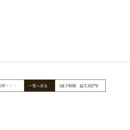
の中・・・
一覧へ戻る
I皮フ科様 起工式!(^^)!