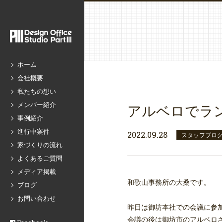
ホーム
会社概要
私たちの想い
メンバー紹介
アルベロでラ
事例紹介
進行中案件
2022.09.28
スタッフブロ
家づくりの流れ
よくあるご質問
メディア掲載
和歌山事務所の大桑です。
ブログ
お問い合わせ
昨日は御坊本社での会議に参
会議の後は御坊市のアルベロ