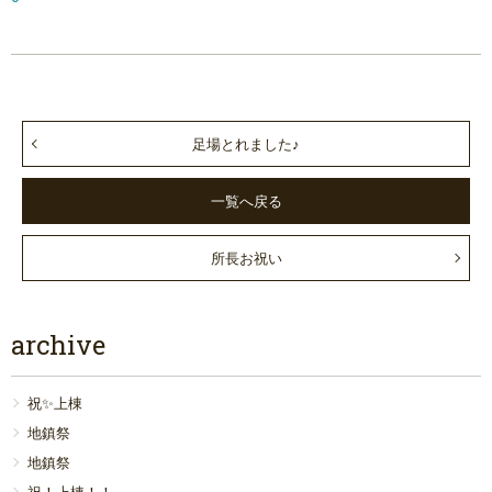
足場とれました♪
一覧へ戻る
所長お祝い
archive
祝✨上棟
地鎮祭
地鎮祭
祝！上棟！！