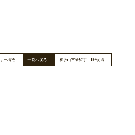
ォー構造
一覧へ戻る
和歌山市新留丁 I邸現場