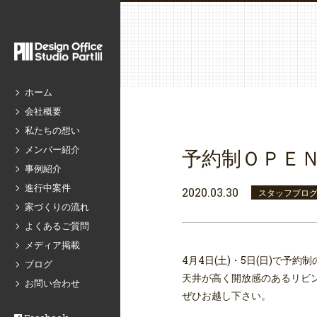
ホーム
会社概要
私たちの想い
メンバー紹介
予約制ＯＰＥＮ
事例紹介
進行中案件
2020.03.30
スタッフブロ
家づくりの流れ
よくあるご質問
メディア掲載
4月4日(土)・5日(日)で予
ブログ
天井が高く開放感のあるリビ
お問い合わせ
ぜひお越し下さい。