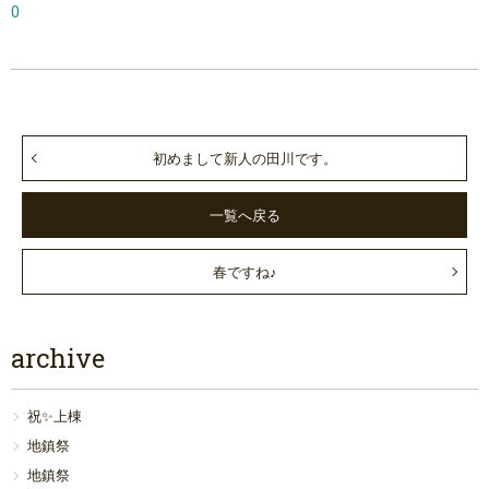
0
初めまして新人の田川です。
一覧へ戻る
春ですね♪
archive
祝✨上棟
地鎮祭
地鎮祭