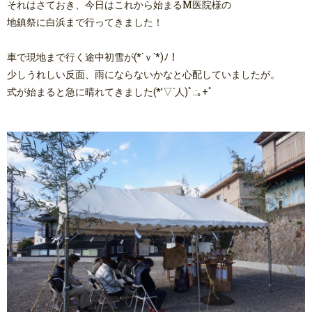
それはさておき、今日はこれから始まるM医院様の
地鎮祭に白浜まで行ってきました！
車で現地まで行く途中初雪が(*´ｖ`*)ﾉ！
少しうれしい反面、雨にならないかなと心配していましたが。
式が始まると急に晴れてきました(*’▽`人)ﾟ.:｡+ﾟ