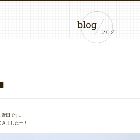
blog
ブログ
グ
た野田です。
てきましたー！