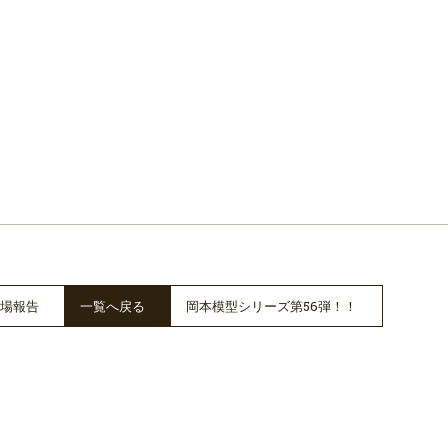
場報告
一覧へ戻る
岡本模型シリーズ第56弾！！