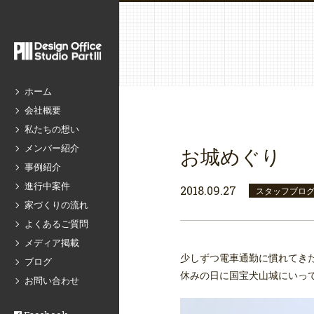
ホーム
会社概要
私たちの想い
メンバー紹介
お城めぐり
事例紹介
進行中案件
2018.09.27
スタッフブロ
家づくりの流れ
よくあるご質問
メディア掲載
少しずつ電車通勤に慣れてき
ブログ
休みの日に国宝犬山城にいっ
お問い合わせ