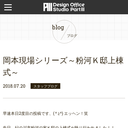
blog
ブログ
岡本現場シリーズ～粉河Ｋ邸上棟
式～
2018.07.20
スタッフブログ
早速本日2度目の投稿です、( ^ ≧^) エッヘン！笑
先日、紀の川市粉河の家Ｋ邸の上棟式が執り行われました！！