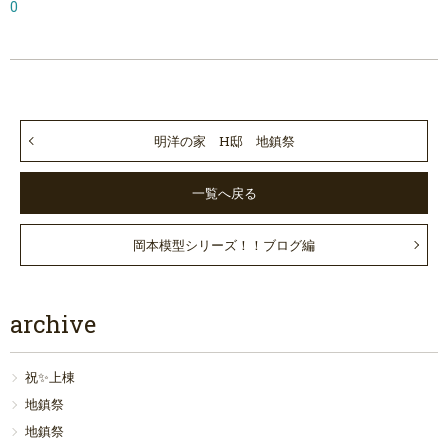
0
明洋の家 H邸 地鎮祭
一覧へ戻る
岡本模型シリーズ！！ブログ編
archive
祝✨上棟
地鎮祭
地鎮祭