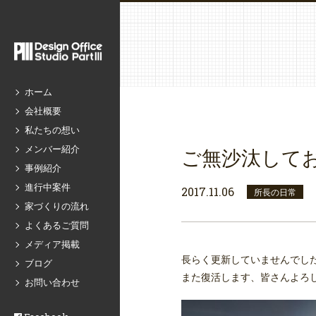
ホーム
会社概要
私たちの想い
メンバー紹介
ご無沙汰して
事例紹介
進行中案件
2017.11.06
所長の日常
家づくりの流れ
よくあるご質問
メディア掲載
長らく更新していませんでした(
ブログ
また復活します、皆さんよろ
お問い合わせ