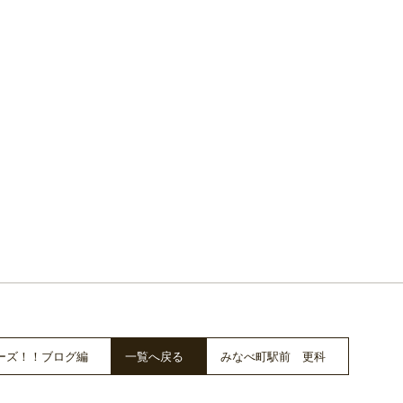
ーズ！！ブログ編
一覧へ戻る
みなべ町駅前 更科