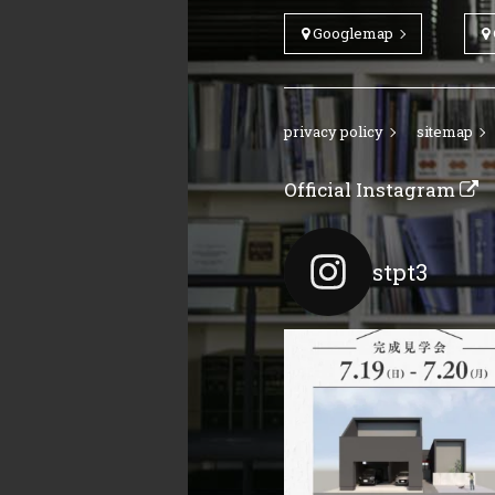
Googlemap
privacy policy
sitemap
Official Instagram
stpt3