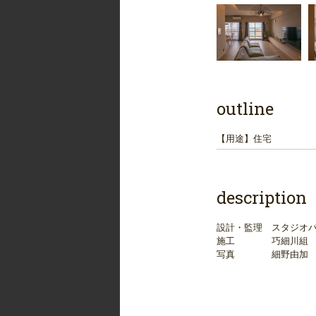
outline
【用途】
住宅
description
設計・監理 スタジオ
施工 巧細川組 
写真 細野由加