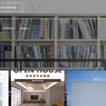
Googlemap
contact
news