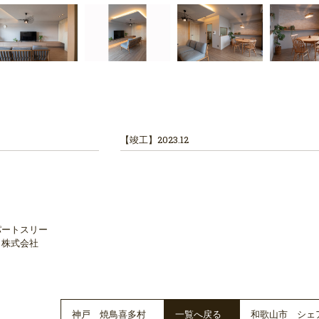
【竣工】
2023.12
パートスリー
株式会社
神戸 焼鳥喜多村
一覧へ戻る
和歌山市 シェ