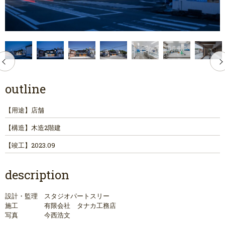
outline
【用途】
店舗
【構造】
木造2階建
【竣工】
2023.09
description
設計・監理 スタジオパートスリー
施工 有限会社 タナカ工務店
写真 今西浩文