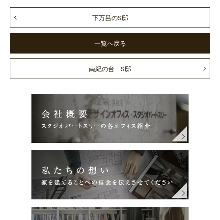
下万呂のS邸
一覧へ戻る
南紀の台 S邸