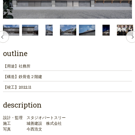
outline
【用途】
社務所
【構造】
鉄骨造２階建
【竣工】
2022.11
description
設計・監理 スタジオパートスリー
施工 城善建設 株式会社
写真 今西浩文