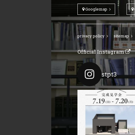
Googlemap
privacy policy
sitemap
Official Instagram
stpt3