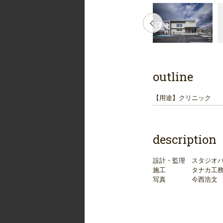
outline
【用途】
クリニック
description
設計・監理 スタジオ
施工 タナカ工務
写真 今西浩文