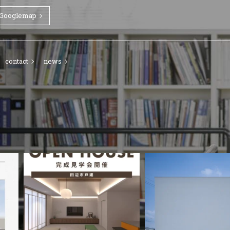
Googlemap
contact
news