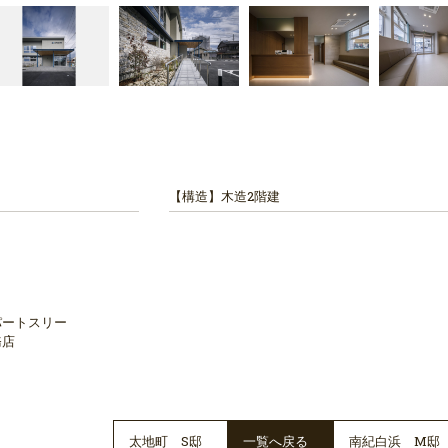
【構造】
木造2階建
パートスリー
店
太地町 S邸
一覧へ戻る
南紀白浜 M邸