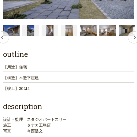
outline
【用途】
住宅
【構造】
木造平屋建
【竣工】
2021.1
description
設計・監理 スタジオパートスリー
施工 タナカ工務店
写真 今西浩文