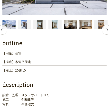
outline
【用途】
住宅
【構造】
木造平屋建
【竣工】
2018.10
description
設計・監理 スタジオパートスリー
施工 創和建設
写真 今西浩文