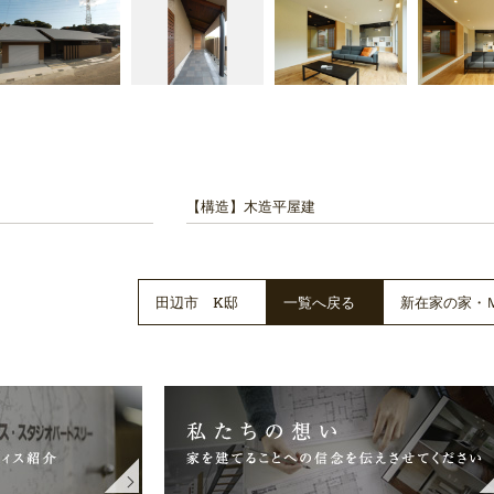
【構造】
木造平屋建
田辺市 K邸
一覧へ戻る
新在家の家・