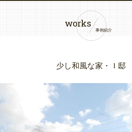
works
事例紹介
少し和風な家・Ｉ邸