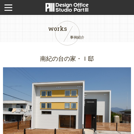
works
事例紹介
南紀の台の家・Ｉ邸