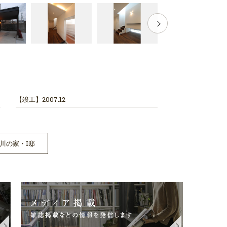
【竣工】
2007.12
紀の川の家・I邸