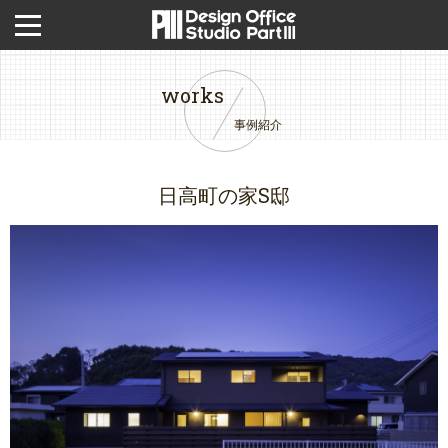
works
事例紹介
日高町の家S邸