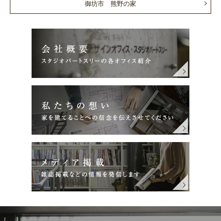
御坊市 熊野の家