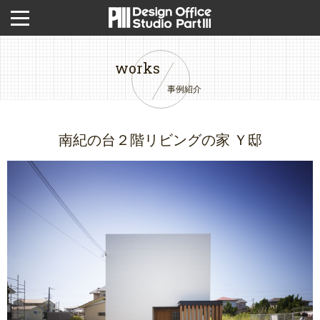
works
事例紹介
南紀の台２階リビングの家 Ｙ邸