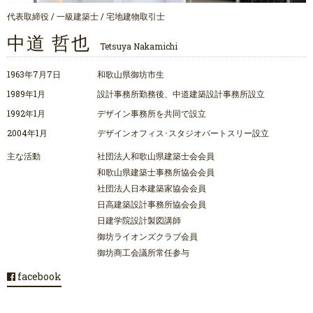
代表取締役 / 一級建築士 / 宅地建物取引士
中道 哲也
Tetsuya Nakamichi
1963年7月7日
和歌山県御坊市生
1989年1月
設計事務所勤務後、中道建築設計事務所設立
1992年1月
デザイン事務所を共同で設立
2004年1月
デザインオフィス･スタジオパートスリー設立
主な活動
社団法人和歌山県建築士会会員
和歌山県建築士事務所協会会員
社団法人日本建築家協会会員
日高建築設計事務所協会会員
日建学院設計製図講師
御坊ライオンズクラブ会員
御坊商工会議所常任参与
facebook